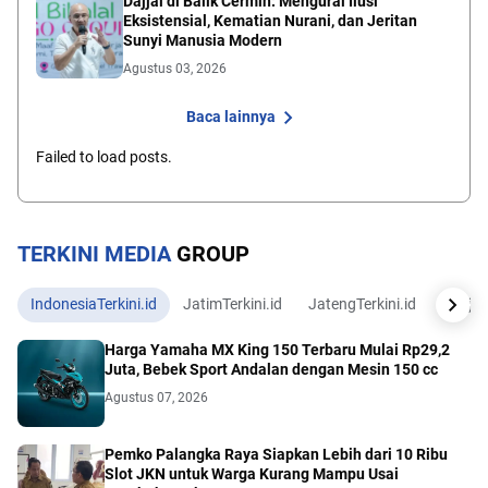
Dajjal di Balik Cermin: Mengurai Ilusi
Eksistensial, Kematian Nurani, dan Jeritan
Sunyi Manusia Modern
Agustus 03, 2026
Baca lainnya
Failed to load posts.
TERKINI MEDIA
GROUP
IndonesiaTerkini.id
JatimTerkini.id
JatengTerkini.id
JogjaTe
Harga Yamaha MX King 150 Terbaru Mulai Rp29,2
Juta, Bebek Sport Andalan dengan Mesin 150 cc
Agustus 07, 2026
Pemko Palangka Raya Siapkan Lebih dari 10 Ribu
Slot JKN untuk Warga Kurang Mampu Usai