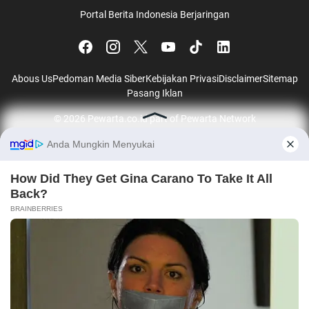
Portal Berita Indonesia Berjaringan
Abous Us
Pedoman Media Siber
Kebijakan Privasi
Disclaimer
Sitemap
Pasang Iklan
© 2026
Pewarta.co.id
part of
Pewarta Network
Jalalive
|
Okestream
|
Socolive
ADS