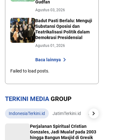
Gudfan
Agustus 03, 2026
Badut Pasti Berlalu: Menguji
Substansi Oposisi dan
Teatrikalisasi Politik dalam
Demokrasi Presidensial
Agustus 01, 2026
Baca lainnya
Failed to load posts.
TERKINI MEDIA
GROUP
IndonesiaTerkini.id
JatimTerkini.id
JatengTerkini.id
JogjaTe
Perjalanan Spiritual Cristian
Gonzales, Jadi Mualaf pada 2003
hingga Bangun Masjid di Gresik