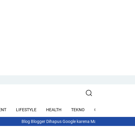
ENT
LIFESTYLE
HEALTH
TEKNO
OTOMOTIF
WISA
Blog Blogger Dihapus Google karena Malware? Ini Arti Email, Penyeb