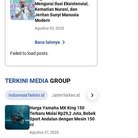
Mengurai Ilusi Eksistensial,
Kematian Nurani, dan
Jeritan Sunyi Manusia
Modern
Agustus 03, 2026
Baca lainnya
Failed to load posts.
TERKINI MEDIA
GROUP
IndonesiaTerkini.id
JatimTerkini.id
JatengTerkini.id
JogjaTe
Harga Yamaha MX King 150
Terbaru Mulai Rp29,2 Juta, Bebek
Sport Andalan dengan Mesin 150
cc
Agustus 07, 2026