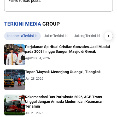
Failed to load posts.
TERKINI MEDIA
GROUP
IndonesiaTerkini.id
JatimTerkini.id
JatengTerkini.id
JogjaTe
Perjalanan Spiritual Cristian Gonzales, Jadi Mualaf
pada 2003 hingga Bangun Masjid di Gresik
Agustus 04, 2026
Topan 'Maysak' Menerjang Guangxi, Tiongkok
Juli 28, 2026
Rekomendasi Bus Pariwisata 2026, AGB Trans
Unggul dengan Armada Modern dan Keamanan
Terjamin
Juli 21, 2026