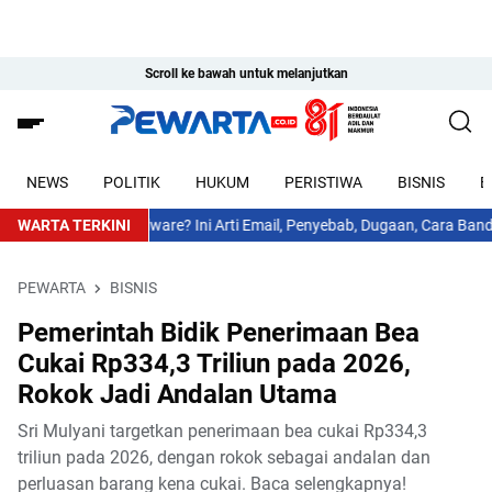
Scroll ke bawah untuk melanjutkan
NEWS
POLITIK
HUKUM
PERISTIWA
BISNIS
E
ogle karena Malware? Ini Arti Email, Penyebab, Dugaan, Cara Banding, 
WARTA TERKINI
PEWARTA
BISNIS
Pemerintah Bidik Penerimaan Bea
Cukai Rp334,3 Triliun pada 2026,
Rokok Jadi Andalan Utama
Sri Mulyani targetkan penerimaan bea cukai Rp334,3
triliun pada 2026, dengan rokok sebagai andalan dan
perluasan barang kena cukai. Baca selengkapnya!