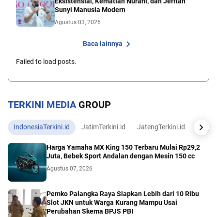
Eksistensial, Kematian Nurani, dan Jeritan
Sunyi Manusia Modern
Agustus 03, 2026
Baca lainnya
Failed to load posts.
TERKINI MEDIA
GROUP
IndonesiaTerkini.id
JatimTerkini.id
JatengTerkini.id
JogjaTe
Harga Yamaha MX King 150 Terbaru Mulai Rp29,2
Juta, Bebek Sport Andalan dengan Mesin 150 cc
Agustus 07, 2026
Pemko Palangka Raya Siapkan Lebih dari 10 Ribu
Slot JKN untuk Warga Kurang Mampu Usai
Perubahan Skema BPJS PBI