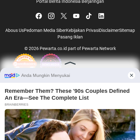
Portal Berita Indonesia Berjaringan
Abous Us
Pedoman Media Siber
Kebijakan Privasi
Disclaimer
Sitemap
Pasang Iklan
© 2026
Pewarta.co.id
part of
Pewarta Network
Jalalive
|
Okestream
|
Socolive
ADS