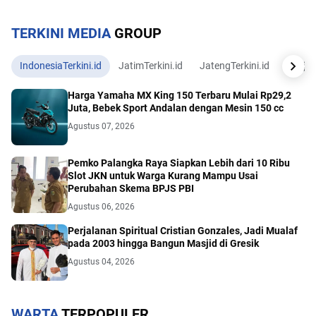
TERKINI MEDIA
GROUP
IndonesiaTerkini.id
JatimTerkini.id
JatengTerkini.id
JogjaTe
Harga Yamaha MX King 150 Terbaru Mulai Rp29,2
Juta, Bebek Sport Andalan dengan Mesin 150 cc
Agustus 07, 2026
Pemko Palangka Raya Siapkan Lebih dari 10 Ribu
Slot JKN untuk Warga Kurang Mampu Usai
Perubahan Skema BPJS PBI
Agustus 06, 2026
Perjalanan Spiritual Cristian Gonzales, Jadi Mualaf
pada 2003 hingga Bangun Masjid di Gresik
Agustus 04, 2026
WARTA
TERPOPULER