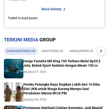
Baca lainnya
Failed to load posts.
TERKINI MEDIA
GROUP
IndonesiaTerkini.id
JatimTerkini.id
JatengTerkini.id
JogjaTe
Harga Yamaha MX King 150 Terbaru Mulai Rp29,2
Juta, Bebek Sport Andalan dengan Mesin 150 cc
Agustus 07, 2026
Pemko Palangka Raya Siapkan Lebih dari 10 Ribu
Slot JKN untuk Warga Kurang Mampu Usai
Perubahan Skema BPJS PBI
Agustus 06, 2026
Perjalanan Spiritual Cristian Gonzales, Jadi Mualaf