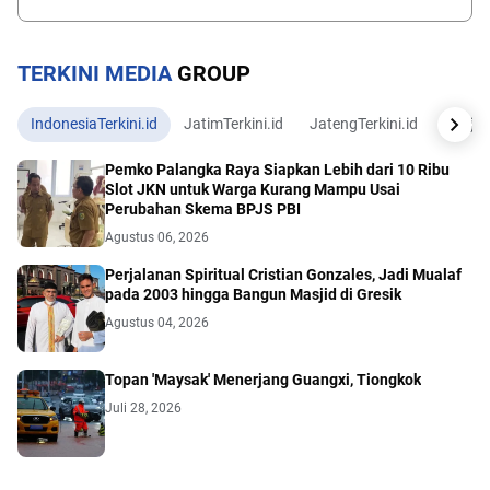
TERKINI MEDIA
GROUP
IndonesiaTerkini.id
JatimTerkini.id
JatengTerkini.id
JogjaTe
Pemko Palangka Raya Siapkan Lebih dari 10 Ribu
Slot JKN untuk Warga Kurang Mampu Usai
Perubahan Skema BPJS PBI
Agustus 06, 2026
Perjalanan Spiritual Cristian Gonzales, Jadi Mualaf
pada 2003 hingga Bangun Masjid di Gresik
Agustus 04, 2026
Topan 'Maysak' Menerjang Guangxi, Tiongkok
Juli 28, 2026