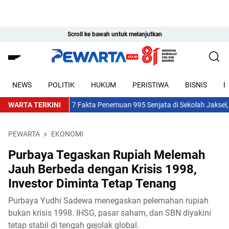
Scroll ke bawah untuk melanjutkan
NEWS
POLITIK
HUKUM
PERISTIWA
BISNIS
E
WARTA TERKINI
7 Fakta Penemuan 995 Senjata di Sekolah Jaksel, Polisi
PEWARTA
EKONOMI
Purbaya Tegaskan Rupiah Melemah
Jauh Berbeda dengan Krisis 1998,
Investor Diminta Tetap Tenang
Purbaya Yudhi Sadewa menegaskan pelemahan rupiah
bukan krisis 1998. IHSG, pasar saham, dan SBN diyakini
tetap stabil di tengah gejolak global.