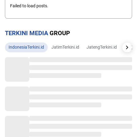
Failed to load posts.
TERKINI MEDIA
GROUP
IndonesiaTerkini.id
JatimTerkini.id
JatengTerkini.id
JogjaTe