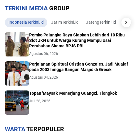
TERKINI MEDIA
GROUP
IndonesiaTerkini.id
JatimTerkini.id
JatengTerkini.id
JogjaTe
Pemko Palangka Raya Siapkan Lebih dari 10 Ribu
Slot JKN untuk Warga Kurang Mampu Usai
Perubahan Skema BPJS PBI
Agustus 06, 2026
Perjalanan Spiritual Cristian Gonzales, Jadi Mualaf
pada 2003 hingga Bangun Masjid di Gresik
Agustus 04, 2026
Topan 'Maysak' Menerjang Guangxi, Tiongkok
Juli 28, 2026
WARTA
TERPOPULER