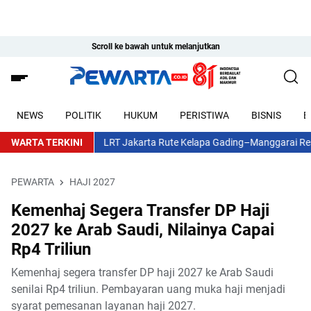
Scroll ke bawah untuk melanjutkan
NEWS
POLITIK
HUKUM
PERISTIWA
BISNIS
E
WARTA TERKINI
LRT Jakarta Rute Kelapa Gading–Manggarai Resmi Be
PEWARTA
HAJI 2027
Kemenhaj Segera Transfer DP Haji
2027 ke Arab Saudi, Nilainya Capai
Rp4 Triliun
Kemenhaj segera transfer DP haji 2027 ke Arab Saudi
senilai Rp4 triliun. Pembayaran uang muka haji menjadi
syarat pemesanan layanan haji 2027.