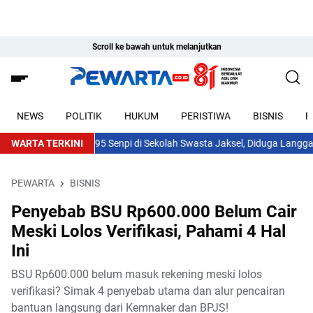
Scroll ke bawah untuk melanjutkan
NEWS
POLITIK
HUKUM
PERISTIWA
BISNIS
E
Tuntas Temuan 995 Senpi di Sekolah Swasta Jaksel, Diduga Langgar UU D
WARTA TERKINI
PEWARTA
BISNIS
Penyebab BSU Rp600.000 Belum Cair
Meski Lolos Verifikasi, Pahami 4 Hal
Ini
BSU Rp600.000 belum masuk rekening meski lolos
verifikasi? Simak 4 penyebab utama dan alur pencairan
bantuan langsung dari Kemnaker dan BPJS!