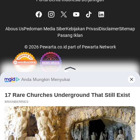
Abous Us
Pedoman Media Siber
Kebijakan Privasi
Disclaimer
Sitemap
Pasang Iklan
© 2026
Pewarta.co.id
part of
Pewarta Network
Jalalive
|
Okestream
|
Socolive
ADS