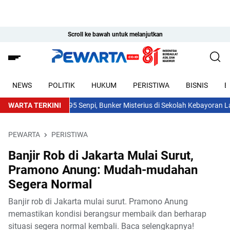
Scroll ke bawah untuk melanjutkan
NEWS
POLITIK
HUKUM
PERISTIWA
BISNIS
E
Usai Temuan 995 Senpi, Bunker Misterius di Sekolah Kebayoran Lama 
WARTA TERKINI
PEWARTA
PERISTIWA
Banjir Rob di Jakarta Mulai Surut,
Pramono Anung: Mudah-mudahan
Segera Normal
Banjir rob di Jakarta mulai surut. Pramono Anung
memastikan kondisi berangsur membaik dan berharap
situasi segera normal kembali. Baca selengkapnya!