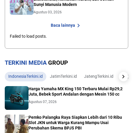
Sunyi Manusia Modern
Agustus 03, 2026
Baca lainnya
Failed to load posts.
TERKINI MEDIA
GROUP
IndonesiaTerkini.id
JatimTerkini.id
JatengTerkini.id
JogjaTe
Harga Yamaha MX King 150 Terbaru Mulai Rp29,2
Juta, Bebek Sport Andalan dengan Mesin 150 cc
Agustus 07, 2026
Pemko Palangka Raya Siapkan Lebih dari 10 Ribu
Slot JKN untuk Warga Kurang Mampu Usai
Perubahan Skema BPJS PBI