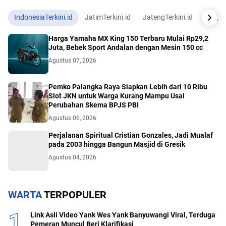
IndonesiaTerkini.id
JatimTerkini.id
JatengTerkini.id
JogjaTe
Harga Yamaha MX King 150 Terbaru Mulai Rp29,2
Juta, Bebek Sport Andalan dengan Mesin 150 cc
Agustus 07, 2026
Pemko Palangka Raya Siapkan Lebih dari 10 Ribu
Slot JKN untuk Warga Kurang Mampu Usai
Perubahan Skema BPJS PBI
Agustus 06, 2026
Perjalanan Spiritual Cristian Gonzales, Jadi Mualaf
pada 2003 hingga Bangun Masjid di Gresik
Agustus 04, 2026
WARTA
TERPOPULER
Link Asli Video Yank Wes Yank Banyuwangi Viral, Terduga
Pemeran Muncul Beri Klarifikasi