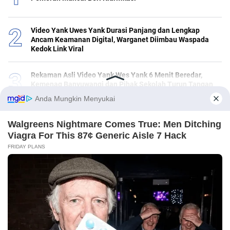
Video Yank Uwes Yank Durasi Panjang dan Lengkap
Ancam Keamanan Digital, Warganet Diimbau Waspada
Kedok Link Viral
Rekaman Asli Video Yank Wes Yank 6 Menit Beredar,
Kemenag Banyuwangi dan Pihak Sekolah Turun Tangan
Video Yank Wes Yank Viral di Banyuwangi Diduga Ada 6
Versi, Netizen Gencar Berburu Link
HEBOH! Video Yank Uwes Yank Gegerkan Banyuwangi,
Polisi dan Dinas Pendidikan Lakukan Penelusuran