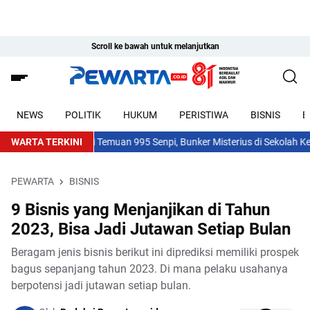
Scroll ke bawah untuk melanjutkan
NEWS
POLITIK
HUKUM
PERISTIWA
BISNIS
E
WARTA TERKINI
Usai Temuan 995 Senpi, Bunker Misterius di Sekolah Kebayora
PEWARTA
BISNIS
9 Bisnis yang Menjanjikan di Tahun
2023, Bisa Jadi Jutawan Setiap Bulan
Beragam jenis bisnis berikut ini diprediksi memiliki prospek
bagus sepanjang tahun 2023. Di mana pelaku usahanya
berpotensi jadi jutawan setiap bulan.