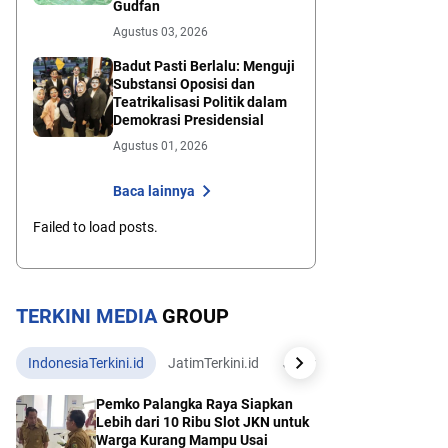
Gudfan
Agustus 03, 2026
Badut Pasti Berlalu: Menguji
Substansi Oposisi dan
Teatrikalisasi Politik dalam
Demokrasi Presidensial
Agustus 01, 2026
Baca lainnya
Failed to load posts.
TERKINI MEDIA
GROUP
IndonesiaTerkini.id
JatimTerkini.id
JatengTerkini.id
JogjaTe
Pemko Palangka Raya Siapkan
Lebih dari 10 Ribu Slot JKN untuk
Warga Kurang Mampu Usai