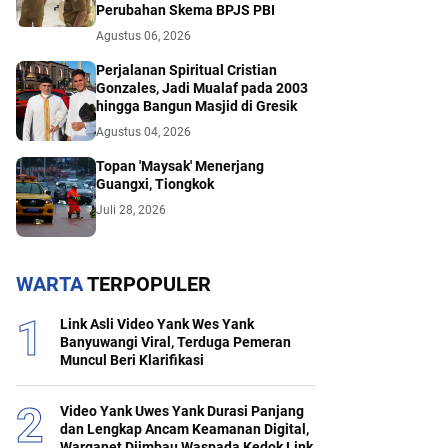
Perubahan Skema BPJS PBI
Agustus 06, 2026
Perjalanan Spiritual Cristian
Gonzales, Jadi Mualaf pada 2003
hingga Bangun Masjid di Gresik
Agustus 04, 2026
Topan 'Maysak' Menerjang
Guangxi, Tiongkok
Juli 28, 2026
WARTA
TERPOPULER
Link Asli Video Yank Wes Yank
Banyuwangi Viral, Terduga Pemeran
Muncul Beri Klarifikasi
Video Yank Uwes Yank Durasi Panjang
dan Lengkap Ancam Keamanan Digital,
Warganet Diimbau Waspada Kedok Link