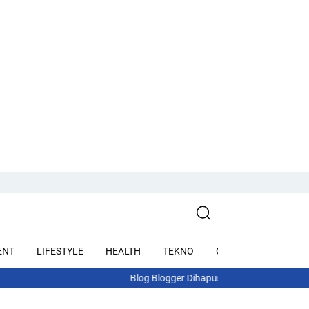
ENT
LIFESTYLE
HEALTH
TEKNO
OTOMOTIF
WISA
Blog Blogger Dihapus Google karena Malware? Ini A