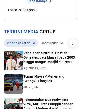
Baca lainnya
Failed to load posts.
TERKINI MEDIA
GROUP
IndonesiaTerkini.id
JatimTerkini.id
JatengTerkini.id
JogjaTe
Perjalanan Spiritual Cristian
Gonzales, Jadi Mualaf pada 2003
hingga Bangun Masjid di Gresik
Agustus 04, 2026
Topan 'Maysak' Menerjang
Guangxi, Tiongkok
Juli 28, 2026
Rekomendasi Bus Pariwisata
2026, AGB Trans Unggul dengan
Armada Modern dan Keamanan